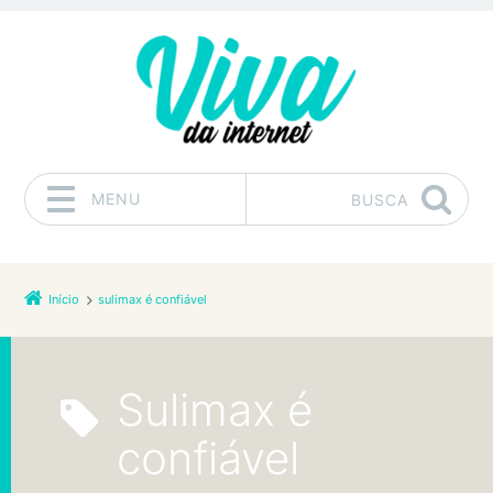
MENU
BUSCA
Pular para o conteúdo
Início
sulimax é confiável
sulimax é
confiável