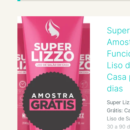
Super
Amost
Funci
Liso 
Casa 
dias
Super Li
Grátis: C
Liso de S
30 a 90 di