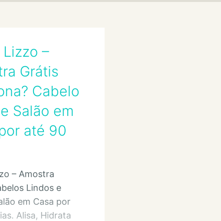
 Lizzo –
ra Grátis
ona? Cabelo
de Salão em
por até 90
zzo – Amostra
abelos Lindos e
alão em Casa por
as. Alisa, Hidrata