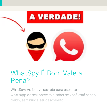
WhatSpy É Bom Vale a
Pena?
WhatSpy: Aplicativo secreto para espionar o
whatsapp de seu parceiro e saber se você está sendo
traído, sem nunca ser descoberto!