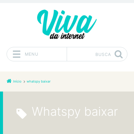
MENU
BUSCA
Pular para o conteúdo
Início
whatspy baixar
whatspy baixar