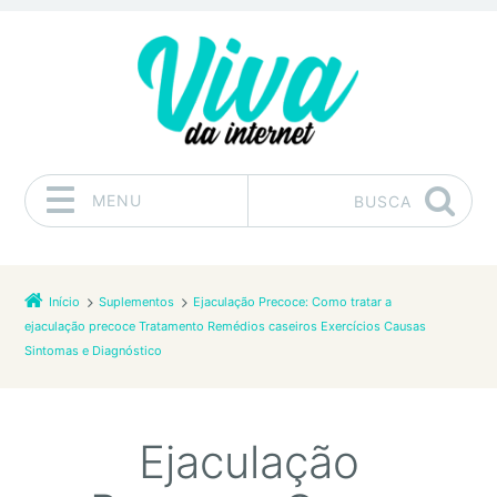
MENU
BUSCA
Pular para o conteúdo
Início
Suplementos
Ejaculação Precoce: Como tratar a
ejaculação precoce Tratamento Remédios caseiros Exercícios Causas
Sintomas e Diagnóstico
Ejaculação