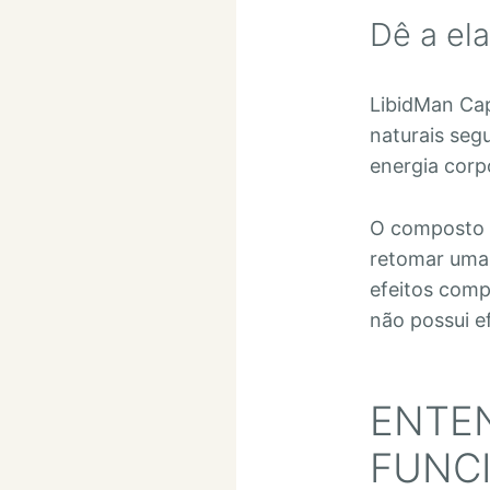
Dê a el
LibidMan Ca
naturais seg
energia corpo
O composto 
retomar uma 
efeitos comp
não possui ef
ENTE
FUNC