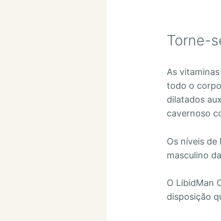
Torne-s
As vitaminas
todo o corpo
dilatados au
cavernoso co
Os níveis de
masculino da
O LibidMan C
disposição q