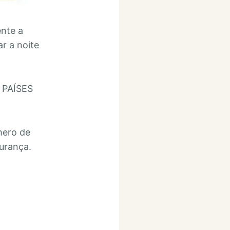
ente a
r a noite
 PAÍSES
mero de
urança.