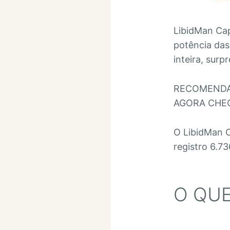
LibidMan Ca
potência das
inteira, sur
RECOMENDAD
AGORA CHEG
O LibidMan C
registro 6.7
O QUE