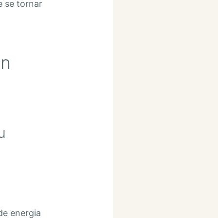
e se tornar
an
u
de energia