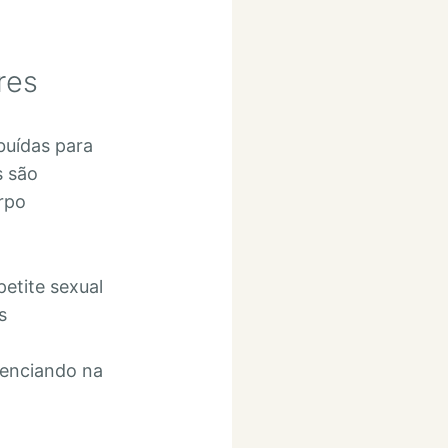
res
buídas para
s são
orpo
etite sexual
s
uenciando na