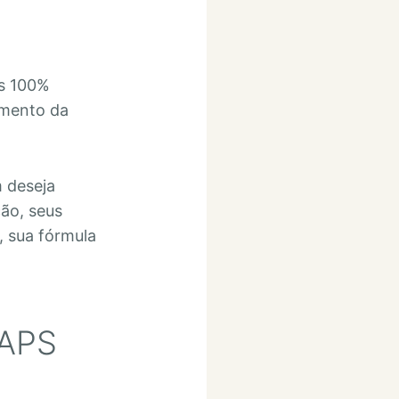
es 100%
umento da
 deseja
ção, seus
, sua fórmula
APS