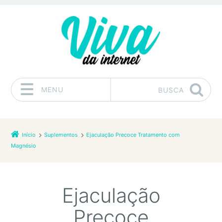
MENU
BUSCA
Pular para o conteúdo
Início
Suplementos
Ejaculação Precoce Tratamento com
Magnésio
Ejaculação
Precoce