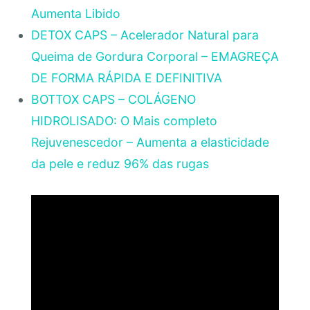
Aumenta Libido
DETOX CAPS – Acelerador Natural para
Queima de Gordura Corporal – EMAGREÇA
DE FORMA RÁPIDA E DEFINITIVA
BOTTOX CAPS – COLÁGENO
HIDROLISADO: O Mais completo
Rejuvenescedor – Aumenta a elasticidade
da pele e reduz 96% das rugas