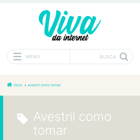
MENU
BUSCA
Pular para o conteúdo
Início
avestril como tomar
avestril como
tomar