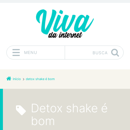
MENU
BUSCA
Pular para o conteúdo
Início
detox shake é bom
detox shake é
bom