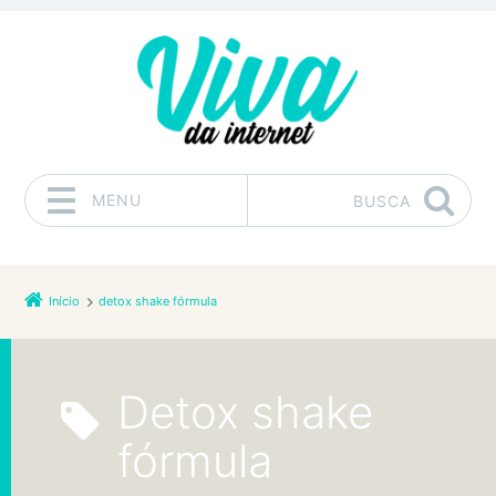
MENU
BUSCA
Pular para o conteúdo
Início
detox shake fórmula
detox shake
fórmula