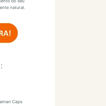
mento do seu
nte natural.
:
traman Caps