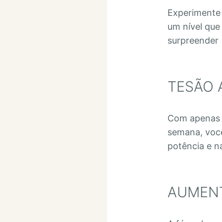
Experimente 
um nível que
surpreender
TESÃO 
Com apenas d
semana, você
potência e n
AUMENT