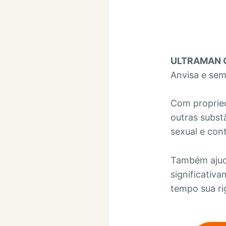
ULTRAMAN 
Anvisa e sem
Com propried
outras subst
sexual e con
Também ajud
significativ
tempo sua ri