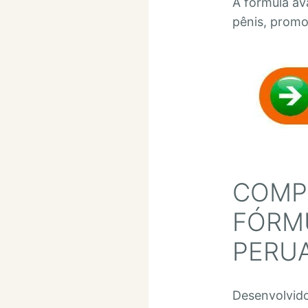
A fórmula av
pênis, prom
COMP
FÓRM
PERU
Desenvolvido