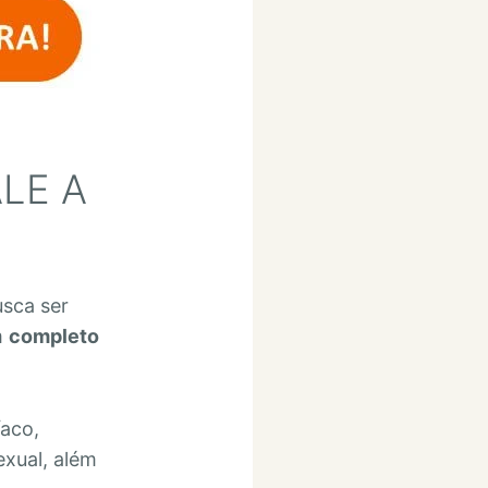
LE A
usca ser
m
completo
íaco,
exual, além