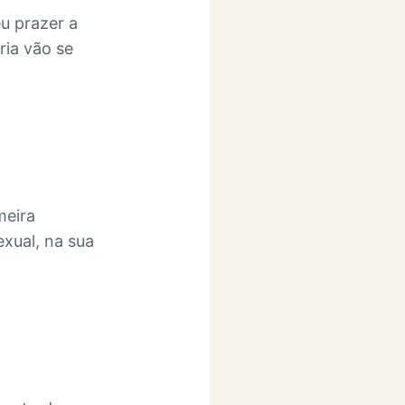
u prazer a
ria vão se
meira
exual, na sua