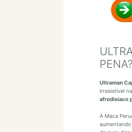
ULTR
PENA
Ultraman Ca
irresistível
afrodisíaco p
A Maca Perua
aumentando o 